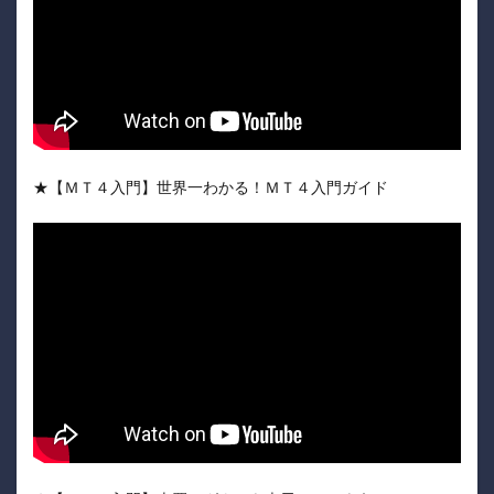
★【ＭＴ４入門】世界一わかる！ＭＴ４入門ガイド