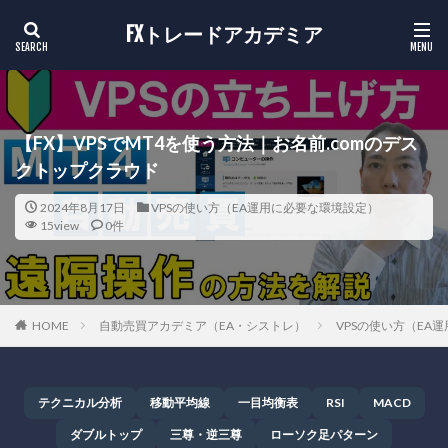
FXトレードアカデミア
【FX】VPSでMT4を使う方法｜お名前.comのデス
クトップクラウド
2024年8月17日
VPSの使い方（EA運用に必要な環境設定）
15view
0件
HOME
自動売買アカデミア（EA・シストレ）
VPSの使い方（EA
テクニカル分析
移動平均線
一目均衡表
RSI
MACD
ダブルトップ
三尊・逆三尊
ローソク足パターン