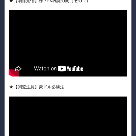
★【削除覚悟】株・FX雑誌の闇（その１）
★【閲覧注意】豪ドル必勝法