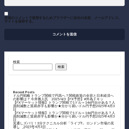
次回のコメントで使用するためブラウザーに自分の名前、メールアドレス、
サイトを保存する。
検索
検索
Recent Posts
ドル円戦略 トランプ関税で円高へ？関税政策の全容と日本経済へ
の影響は？ 今井雅人氏 2025/4/3【FX予想】#外為ドキッ
【FXマーケット情報】トランプ関税で1ドル＝146円台がある？人
員削減数と貿易赤字も影響か★分かり易いドル円予想2025年4月3
日
【FXマーケット情報】トランプ関税で1ドル＝146円台がある？人
員削減数と貿易赤字も影響か★分かり易いドル円予想2025年4月3
日
見通しズバリ！3分テクニカル分析「ライブ‼」 ロンドン市場の見
通し 2025年4月3日