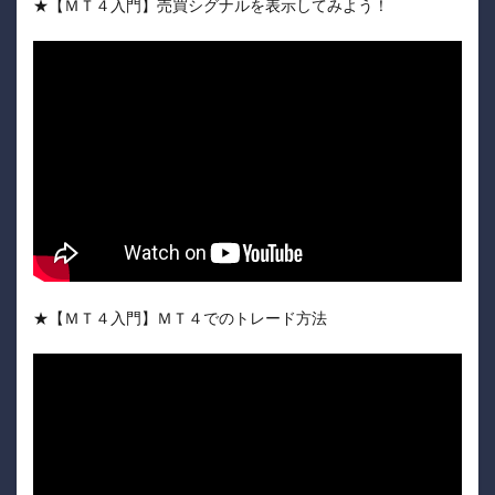
★【ＭＴ４入門】売買シグナルを表示してみよう！
★【ＭＴ４入門】ＭＴ４でのトレード方法