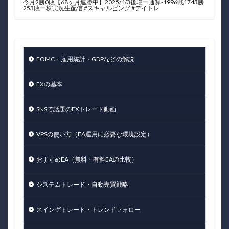
今月2勝0敗【68ヶ月連勝中】2025/4/3後場ー通算-1996戦1743勝
253敗ー株実況生配信 #スキャルピング #デイトレ
FOMC・雇用統計・GDPなどの解説
FXの基本
SNSで話題のFXトレード動画
VPSの使い方（EA運用に必要な環境設定）
おすすめEA（無料・有料EAの比較）
システムトレード・自動売買戦略
スイングトレード・トレンドフォロー