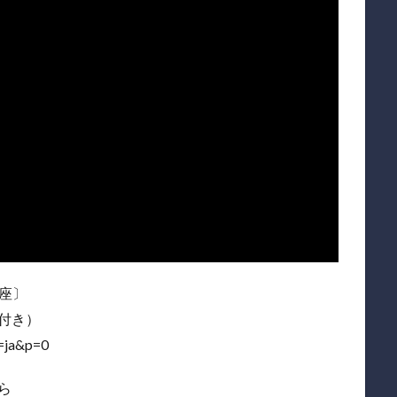
座〕
付き）
l=ja&p=0
ちら