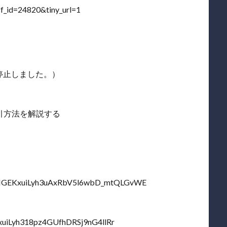
ff_id=24820&tiny_url=1
スを停止しました。）
引方法を解説する
t=PLNGEKxuiLyh3uAxRbV5l6wbD_mtQLGvWE
EKxuiLyh318pz4GUfhDRSj9nG4llRr