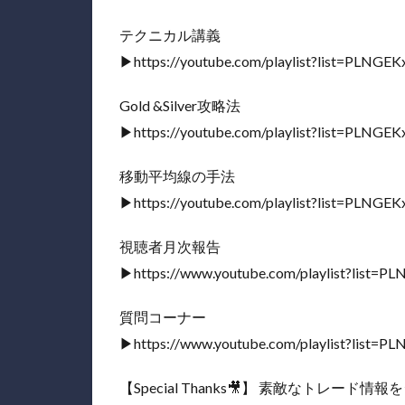
テクニカル講義
▶︎https://youtube.com/playlist?list=PLNG
Gold &Silver攻略法
▶︎https://youtube.com/playlist?list=PLNG
移動平均線の手法
▶︎https://youtube.com/playlist?list=PLNG
視聴者月次報告
▶︎https://www.youtube.com/playlist?lis
質問コーナー
▶︎https://www.youtube.com/playlist?lis
【Special Thanks🎥】 素敵なト