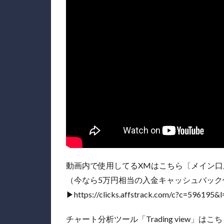
動画内で使用してるXMはこちら〔メイン口
（今なら5万円相当の入金キャッシュバック
▶︎https://clicks.affstrack.com/c?c=596195&
チャート分析ツール「Trading view」はこ