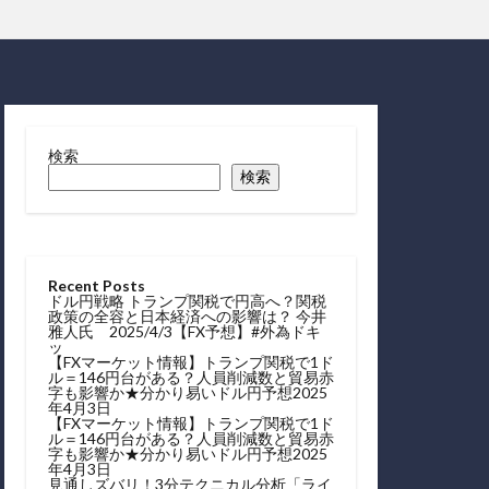
検索
検索
Recent Posts
ドル円戦略 トランプ関税で円高へ？関税
政策の全容と日本経済への影響は？ 今井
雅人氏 2025/4/3【FX予想】#外為ドキ
ッ
【FXマーケット情報】トランプ関税で1ド
ル＝146円台がある？人員削減数と貿易赤
字も影響か★分かり易いドル円予想2025
年4月3日
【FXマーケット情報】トランプ関税で1ド
ル＝146円台がある？人員削減数と貿易赤
字も影響か★分かり易いドル円予想2025
年4月3日
見通しズバリ！3分テクニカル分析「ライ