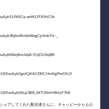
EKxuiLyh1LPASCq-antKLYFKlI6C0v
EKxuiLyh3hjbm8UdsWegCp5mh7sr-_
EKxuiLyh04wjlksridyA-EUjOLNq8B
t=PLNGEKxuiLyh1gstQKACE8ICHmKgPmOfcD
t=PLNGEKxuiLyh2kLp3BB_W7UNnH0hLhF7h8
レード情報をシェアしてくれた配信者さんに、チャッピーからも心