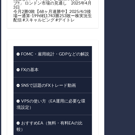
ブ‼」 ロンドン市場の見通し 2025年4月
3日
今月2勝0敗【68ヶ月連勝中】2025/4/3後
場ー通算-1996戦1743勝253敗ー株実況生
配信 #スキャルピング #デイトレ
FOMC・雇用統計・GDPなどの解説
FXの基本
SNSで話題のFXトレード動画
VPSの使い方（EA運用に必要な環
境設定）
おすすめEA（無料・有料EAの比
較）