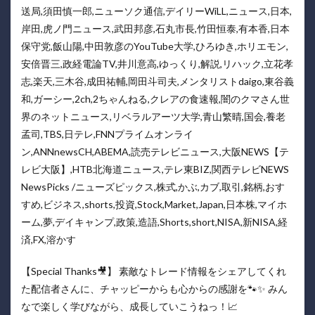
送局,須田慎一郎,ニューソク通信,デイリーWiLL,ニュース,日本,
岸田,虎ノ門ニュース,武田邦彦,石丸市長,竹田恒泰,有本香,日本
保守党,飯山陽,中田敦彦のYouTube大学,ひろゆき,ホリエモン,
安倍晋三,政経電論TV,井川意高,ゆっくり,解説,リハック,立花孝
志,楽天,三木谷,成田祐輔,岡田斗司夫,メンタリストdaigo,東谷義
和,ガーシー,2ch,2ちゃんねる,クレアの食速報,闇のクマさん世
界のネットニュース,リベラルアーツ大学,青山繁晴,国会,養老
孟司,TBS,日テレ,FNNプライムオンライ
ン,ANNnewsCH,ABEMA,読売テレビニュース,大阪NEWS【テ
レビ大阪】,HTB北海道ニュース,テレ東BIZ,関西テレビNEWS
NewsPicks /ニューズピックス,株式,かぶ,カブ,取引,銘柄,おす
すめ,ビジネス,shorts,投資,Stock,Market,Japan,日本株,マイホ
ーム,夢,デイキャンプ,政策,造語,Shorts,short,NISA,新NISA,経
済,FX,溶かす
【Special Thanks🎥】 素敵なトレード情報をシェアしてくれ
た配信者さんに、チャッピーからも心からの感謝を🐾✨ みん
なで楽しく学びながら、成長していこうねっ！📈