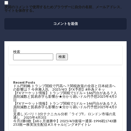
次回のコメントで使用するためブラウザーに自分の名前、メールアドレス、
サイトを保存する。
検索
検索
Recent Posts
ドル円戦略 トランプ関税で円高へ？関税政策の全容と日本経済へ
の影響は？ 今井雅人氏 2025/4/3【FX予想】#外為ドキッ
【FXマーケット情報】トランプ関税で1ドル＝146円台がある？人
員削減数と貿易赤字も影響か★分かり易いドル円予想2025年4月3
日
【FXマーケット情報】トランプ関税で1ドル＝146円台がある？人
員削減数と貿易赤字も影響か★分かり易いドル円予想2025年4月3
日
見通しズバリ！3分テクニカル分析「ライブ‼」 ロンドン市場の見
通し 2025年4月3日
今月2勝0敗【68ヶ月連勝中】2025/4/3後場ー通算-1996戦1743勝
253敗ー株実況生配信 #スキャルピング #デイトレ