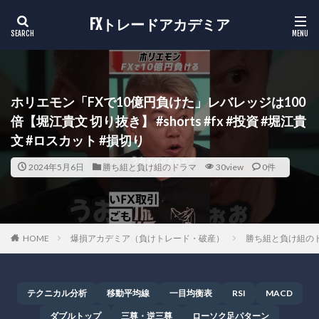
FXトレードアカデミア
ホリエモン「FXで10億円負けた」レバレッジは100
倍【堀江貴文 切り抜き】 #shorts #fx #投資 #堀江貴
文 #ロスカット #損切り
2024年5月6日
勝ち組と負け組のドラマ
30view
0件
HOME
爆損アカデミア（負けトレード・破産）
勝ち組と負け組の
テクニカル分析
移動平均線
一目均衡表
RSI
MACD
ダブルトップ
三尊・逆三尊
ローソク足パターン