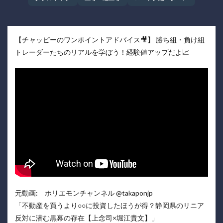
【チャッピーのワンポイントアドバイス🎥】 勝ち組・負け組
トレーダーたちのリアルを学ぼう！経験値アップだよ📈
元動画: ホリエモンチャンネル @takaponjp
「不動産を買うより○○に投資したほうが得？静岡県のリニア
反対に潜む黒幕の存在【上念司×堀江貴文】」