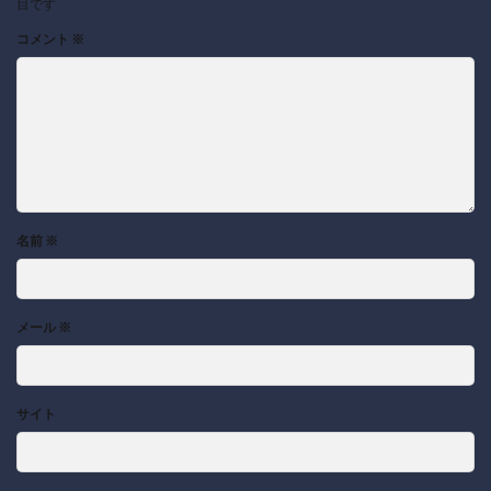
目です
コメント
※
名前
※
メール
※
サイト