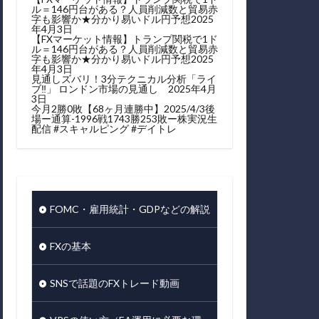
ル＝146円台がある？人員削減数と貿易赤
字も影響か★分かり易いドル円予想2025
年4月3日
【FXマーケット情報】トランプ関税で1ド
ル＝146円台がある？人員削減数と貿易赤
字も影響か★分かり易いドル円予想2025
年4月3日
見通しズバリ！3分テクニカル分析「ライ
ブ‼」 ロンドン市場の見通し 2025年4月
3日
今月2勝0敗【68ヶ月連勝中】2025/4/3後
場ー通算-1996戦1743勝253敗ー株実況生
配信 #スキャルピング #デイトレ
FOMC・雇用統計・GDPなどの解説
FXの基本
SNSで話題のFXトレード動画