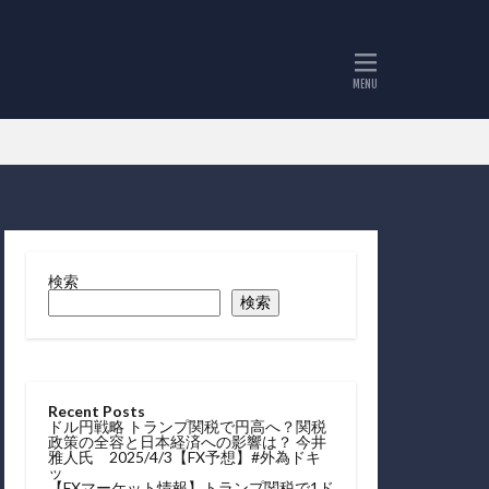
検索
検索
Recent Posts
ドル円戦略 トランプ関税で円高へ？関税
政策の全容と日本経済への影響は？ 今井
雅人氏 2025/4/3【FX予想】#外為ドキ
ッ
【FXマーケット情報】トランプ関税で1ド