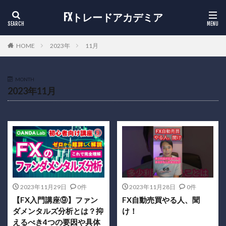
FXトレードアカデミア
HOME
2023年
11月
MONTH
2023年11月
2023年11月29日
0件
2023年11月28日
0件
【FX入門講座⑨】ファン
FX自動売買やる人、聞
ダメンタルズ分析とは？抑
け！
えるべき4つの要因や具体