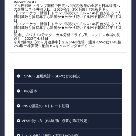
Recent Posts
ドル円戦略 トランプ関税で円高へ？関税政策の全容と日本経済へ
の影響は？ 今井雅人氏 2025/4/3【FX予想】#外為ドキッ
【FXマーケット情報】トランプ関税で1ドル＝146円台がある？人
員削減数と貿易赤字も影響か★分かり易いドル円予想2025年4月3
日
【FXマーケット情報】トランプ関税で1ドル＝146円台がある？人
員削減数と貿易赤字も影響か★分かり易いドル円予想2025年4月3
日
見通しズバリ！3分テクニカル分析「ライブ‼」 ロンドン市場の見
通し 2025年4月3日
今月2勝0敗【68ヶ月連勝中】2025/4/3後場ー通算-1996戦1743勝
253敗ー株実況生配信 #スキャルピング #デイトレ
FOMC・雇用統計・GDPなどの解説
FXの基本
SNSで話題のFXトレード動画
VPSの使い方（EA運用に必要な環境設定）
おすすめEA（無料・有料EAの比較）