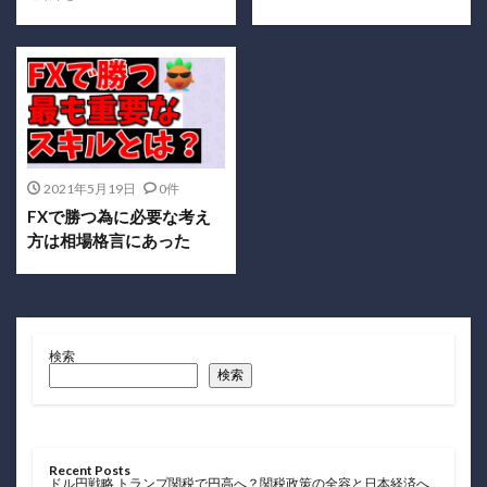
2021年5月19日
0件
FXで勝つ為に必要な考え
方は相場格言にあった
検索
検索
Recent Posts
ドル円戦略 トランプ関税で円高へ？関税政策の全容と日本経済へ