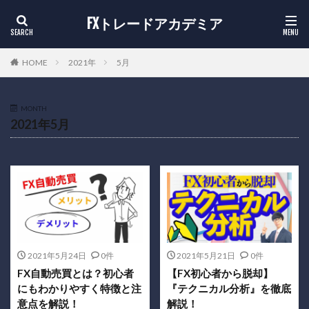
FXトレードアカデミア
HOME
2021年
5月
MONTH
2021年5月
2021年5月24日
0件
2021年5月21日
0件
FX自動売買とは？初心者
【FX初心者から脱却】
にもわかりやすく特徴と注
『テクニカル分析』を徹底
意点を解説！
解説！