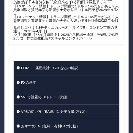
の影響は？ 今井雅人氏 2025/4/3【FX予想】#外為ドキッ
【FXマーケット情報】トランプ関税で1ドル＝146円台がある？人
員削減数と貿易赤字も影響か★分かり易いドル円予想2025年4月3
日
【FXマーケット情報】トランプ関税で1ドル＝146円台がある？人
員削減数と貿易赤字も影響か★分かり易いドル円予想2025年4月3
日
見通しズバリ！3分テクニカル分析「ライブ‼」 ロンドン市場の見
通し 2025年4月3日
今月2勝0敗【68ヶ月連勝中】2025/4/3後場ー通算-1996戦1743勝
253敗ー株実況生配信 #スキャルピング #デイトレ
FOMC・雇用統計・GDPなどの解説
FXの基本
SNSで話題のFXトレード動画
VPSの使い方（EA運用に必要な環境設定）
おすすめEA（無料・有料EAの比較）