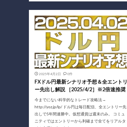
2025年4月2日
0件
FXドル円最新シナリオ予想＆全エント
ー先出し解説 ［2025/4/2］※2倍速推奨
今までにない科学的なトレード攻略法→
http://yoz.jp/lp/ ドル円は毎日配信、全エントリー先
出しで5年間連勝中。仮想通貨は週末のみ。 コミュ
ニティではエントリーから利確まで全てをリアルタ