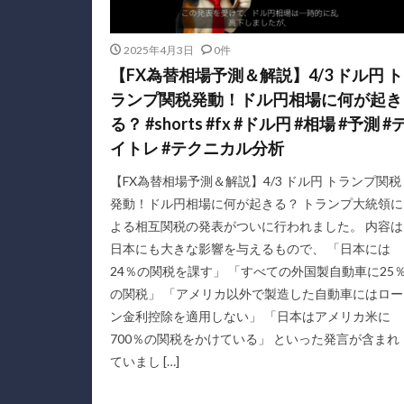
2025年4月3日
0件
【FX為替相場予測＆解説】4/3 ドル円 ト
ランプ関税発動！ドル円相場に何が起き
る？ #shorts #fx #ドル円 #相場 #予測 #
イトレ #テクニカル分析
【FX為替相場予測＆解説】4/3 ドル円 トランプ関税
発動！ドル円相場に何が起きる？ トランプ大統領に
よる相互関税の発表がついに行われました。 内容は
日本にも大きな影響を与えるもので、 「日本には
24％の関税を課す」 「すべての外国製自動車に25
の関税」 「アメリカ以外で製造した自動車にはロー
ン金利控除を適用しない」 「日本はアメリカ米に
700％の関税をかけている」 といった発言が含まれ
ていまし […]