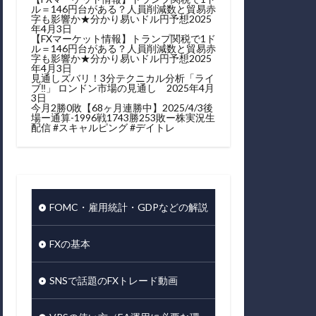
ル＝146円台がある？人員削減数と貿易赤
字も影響か★分かり易いドル円予想2025
年4月3日
【FXマーケット情報】トランプ関税で1ド
ル＝146円台がある？人員削減数と貿易赤
字も影響か★分かり易いドル円予想2025
年4月3日
見通しズバリ！3分テクニカル分析「ライ
ブ‼」 ロンドン市場の見通し 2025年4月
3日
今月2勝0敗【68ヶ月連勝中】2025/4/3後
場ー通算-1996戦1743勝253敗ー株実況生
配信 #スキャルピング #デイトレ
FOMC・雇用統計・GDPなどの解説
FXの基本
SNSで話題のFXトレード動画