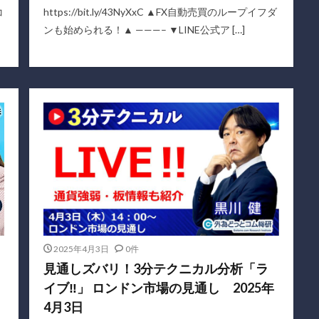
コ
https://bit.ly/43NyXxC ▲FX自動売買のループイフダ
ンも始められる！▲ ———– ▼LINE公式ア […]
2025年4月3日
0件
見通しズバリ！3分テクニカル分析「ラ
イブ‼」 ロンドン市場の見通し 2025年
4月3日