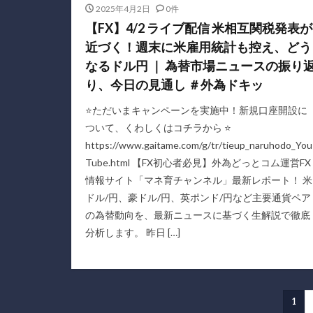
2025年4月2日
0件
【FX】4/2 ライブ配信 米相互関税発表が
近づく！週末に米雇用統計も控え、どう
なるドル円 ｜ 為替市場ニュースの振り
り、今日の見通し ＃外為ドキッ
⭐ただいまキャンペーンを実施中！新規口座開設に
ついて、くわしくはコチラから ⭐
https://www.gaitame.com/g/tr/tieup_naruhodo_You
Tube.html 【FX初心者必見】外為どっとコム運営FX
情報サイト「マネ育チャンネル」最新レポート！ 米
ドル/円、豪ドル/円、英ポンド/円など主要通貨ペア
の為替動向を、最新ニュースに基づく生解説で徹底
分析します。 昨日 […]
1