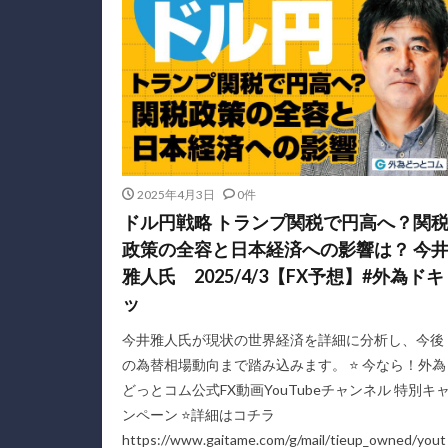
2025年4月3日
0件
ドル円戦略 トランプ関税で円高へ？関
政策の全容と日本経済への影響は？ 今
雅人氏 2025/4/3【FX予想】#外為ドキ
ッ
今井雅人氏が現状の世界経済を詳細に分析し、今後
の為替相場動向まで踏み込みます。 ⭐ 今なら！外為
どっとコム公式FX動画YouTubeチャンネル 特別キ
ンペーン ⭐詳細はコチラ
https://www.gaitame.com/g/mail/tieup_owned/yout