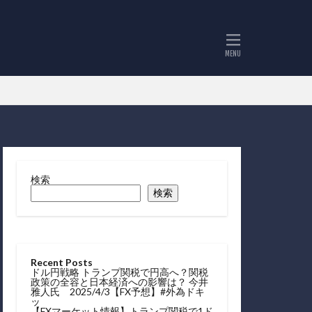
検索
検索
Recent Posts
ドル円戦略 トランプ関税で円高へ？関税
政策の全容と日本経済への影響は？ 今井
雅人氏 2025/4/3【FX予想】#外為ドキ
ッ
【FXマーケット情報】トランプ関税で1ド