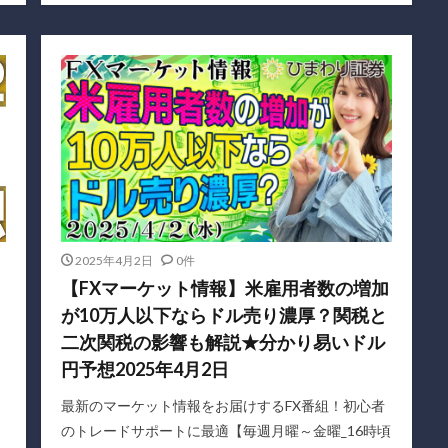
2025年4月2日
0件
リ
【FXマーケット情報】米雇用者数の増加
が10万人以下ならドル売り濃厚？関税と
二次関税の影響も解説★分かり易いドル
円予想2025年4月2日
最新のマーケット情報をお届けするFX番組！初心者
のトレードサポートに最適【毎週月曜～金曜_16時頃