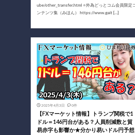
ube/other_transfer.html ⭐外為どっとコム会員限定
ンテンツ集（みほん） https://www.gait […]
2025年4月3日
0件
【FXマーケット情報】トランプ関税で1
ドル＝146円台がある？人員削減数と貿
易赤字も影響か★分かり易いドル円予想