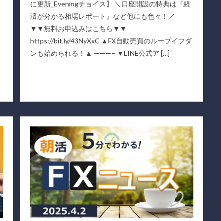
に更新_Eveningチョイス】 ＼口座開設の特典は『経
済が分かる相場レポート』など他にも色々！／
▼▼無料お申込みはこちら▼▼
https://bit.ly/43NyXxC ▲FX自動売買のループイフダ
ンも始められる！▲ ———– ▼LINE公式ア […]