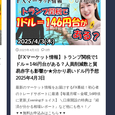
2025年4月3日
0件
税
【FXマーケット情報】トランプ関税で1
井
ドル＝146円台がある？人員削減数と貿
易赤字も影響か★分かり易いドル円予想
2025年4月3日
最新のマーケット情報をお届けするFX番組！初心者
のトレードサポートに最適【毎週月曜～金曜_16時頃
ャ
に更新_Eveningチョイス】 ＼口座開設の特典は『経
済が分かる相場レポート』など他にも色々！／
▼▼無料お申込みはこちら▼▼