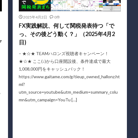
2025年4月2日
0件
FX実践解説、何して関税発表待つ「で
っ、その後どう動く？」（2025年4月2
デ
日)
– ★☆★ TEAMハロンズ視聴者キャンペーン！
★☆★ ここ(↓)から口座開設後、条件達成で最大
1,008,000円をキャッシュバック！
https://www.gaitame.com/g/tieup_owned_hallonz.ht
ml?
utm_source=youtube&utm_medium=summary_colu
％
mn&utm_campaign=YouTu […]