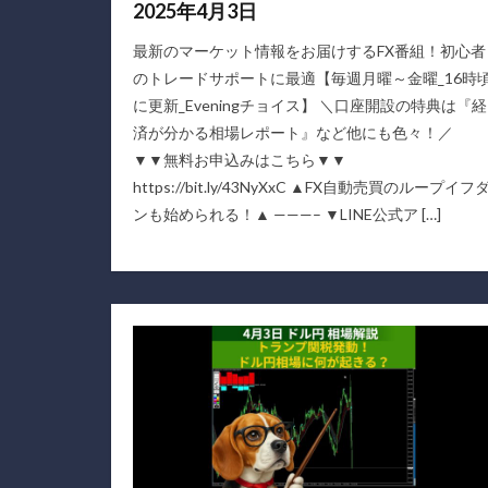
2025年4月3日
最新のマーケット情報をお届けするFX番組！初心者
のトレードサポートに最適【毎週月曜～金曜_16時
に更新_Eveningチョイス】 ＼口座開設の特典は『経
済が分かる相場レポート』など他にも色々！／
▼▼無料お申込みはこちら▼▼
https://bit.ly/43NyXxC ▲FX自動売買のループイフ
ンも始められる！▲ ———– ▼LINE公式ア […]