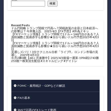
検索
Recent Posts
ドル円戦略 トランプ関税で円高へ？関税政策の全容と日本経済へ
の影響は？ 今井雅人氏 2025/4/3【FX予想】#外為ドキッ
【FXマーケット情報】トランプ関税で1ドル＝146円台がある？人
員削減数と貿易赤字も影響か★分かり易いドル円予想2025年4月3
日
【FXマーケット情報】トランプ関税で1ドル＝146円台がある？人
員削減数と貿易赤字も影響か★分かり易いドル円予想2025年4月3
日
見通しズバリ！3分テクニカル分析「ライブ‼」 ロンドン市場の見
通し 2025年4月3日
今月2勝0敗【68ヶ月連勝中】2025/4/3後場ー通算-1996戦1743勝
253敗ー株実況生配信 #スキャルピング #デイトレ
FOMC・雇用統計・GDPなどの解説
FXの基本
SNSで話題のFXトレード動画