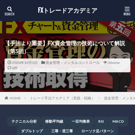
FXトレードアカデミア
【手法より重要】FX資金管理の技術について解説
（第5回）
2020年10月3日
資金管理・メンタルコントロール
36view
0件
HOME
トレード手法アカデミア（実践・戦略）
資金管理・メンタ
テクニカル分析
移動平均線
一目均衡表
RSI
MACD
ダブルトップ
三尊・逆三尊
ローソク足パターン