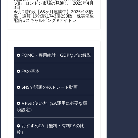
ブ‼」 ロンドン市場の見通し 2025年4月
3日
今月2勝0敗【68ヶ月連勝中】2025/4/3後
場ー通算-1996戦1743勝253敗ー株実況生
配信 #スキャルピング #デイトレ
FOMC・雇用統計・GDPなどの解説
FXの基本
SNSで話題のFXトレード動画
VPSの使い方（EA運用に必要な環
境設定）
おすすめEA（無料・有料EAの比
較）