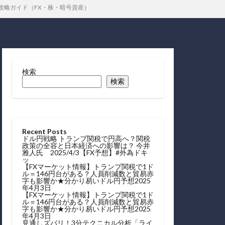
攻略ガイド（FX・株・暗号資産）
検索
検索
Recent Posts
ドル円戦略 トランプ関税で円高へ？関税
政策の全容と日本経済への影響は？ 今井
雅人氏 2025/4/3【FX予想】#外為ドキ
ッ
【FXマーケット情報】トランプ関税で1ド
ル＝146円台がある？人員削減数と貿易赤
字も影響か★分かり易いドル円予想2025
年4月3日
【FXマーケット情報】トランプ関税で1ド
ル＝146円台がある？人員削減数と貿易赤
字も影響か★分かり易いドル円予想2025
年4月3日
見通しズバリ！3分テクニカル分析「ライ