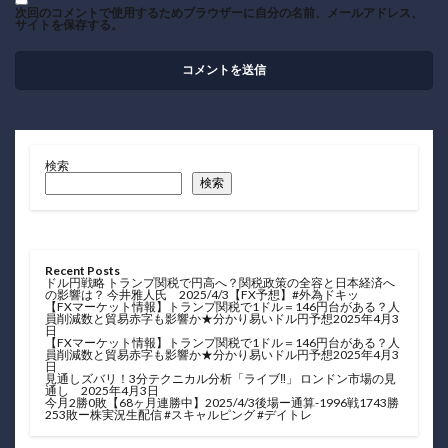
次回のコメントで使用するためブラウザーに自分の名前、メールアドレス、
サイトを保存する。
検索
検索
Recent Posts
ドル円戦略 トランプ関税で円高へ？関税政策の全容と日本経済へ
の影響は？ 今井雅人氏 2025/4/3【FX予想】#外為ドキッ
【FXマーケット情報】トランプ関税で1ドル＝146円台がある？人
員削減数と貿易赤字も影響か★分かり易いドル円予想2025年4月3
日
【FXマーケット情報】トランプ関税で1ドル＝146円台がある？人
員削減数と貿易赤字も影響か★分かり易いドル円予想2025年4月3
日
見通しズバリ！3分テクニカル分析「ライブ‼」 ロンドン市場の見
通し 2025年4月3日
今月2勝0敗【68ヶ月連勝中】2025/4/3後場ー通算-1996戦1743勝
253敗ー株実況生配信 #スキャルピング #デイトレ