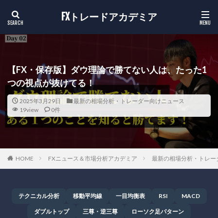
FXトレードアカデミア
【FX・保存版】ダウ理論で勝てない人は、たった1
つの視点が抜けてる！
2025年3月29日
最新の相場分析・トレーダー向けニュース
19view
0件
HOME
FXニュース＆市場分析アカデミア
最新の相場分析・トレー
テクニカル分析
移動平均線
一目均衡表
RSI
MACD
ダブルトップ
三尊・逆三尊
ローソク足パターン