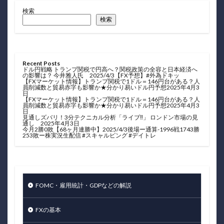
検索
検索
Recent Posts
ドル円戦略 トランプ関税で円高へ？関税政策の全容と日本経済へ
の影響は？ 今井雅人氏 2025/4/3【FX予想】#外為ドキッ
【FXマーケット情報】トランプ関税で1ドル＝146円台がある？人
員削減数と貿易赤字も影響か★分かり易いドル円予想2025年4月3
日
【FXマーケット情報】トランプ関税で1ドル＝146円台がある？人
員削減数と貿易赤字も影響か★分かり易いドル円予想2025年4月3
日
見通しズバリ！3分テクニカル分析「ライブ‼」 ロンドン市場の見
通し 2025年4月3日
今月2勝0敗【68ヶ月連勝中】2025/4/3後場ー通算-1996戦1743勝
253敗ー株実況生配信 #スキャルピング #デイトレ
FOMC・雇用統計・GDPなどの解説
FXの基本