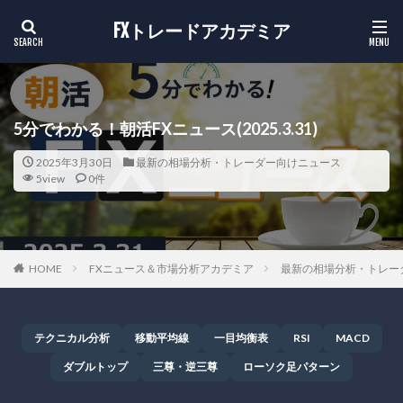
FXトレードアカデミア
5分でわかる！朝活FXニュース(2025.3.31)
2025年3月30日
最新の相場分析・トレーダー向けニュース
5view
0件
HOME
FXニュース＆市場分析アカデミア
最新の相場分析・トレー
テクニカル分析
移動平均線
一目均衡表
RSI
MACD
ダブルトップ
三尊・逆三尊
ローソク足パターン