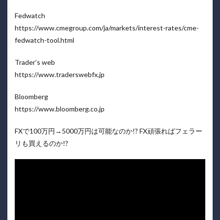
Fedwatch
https://www.cmegroup.com/ja/markets/interest-rates/cme-
fedwatch-tool.html
Trader’s web
https://www.traderswebfx.jp
Bloomberg
https://www.bloomberg.co.jp
FXで100万円→5000万円は可能なのか!? FX頑張ればフェラー
リも買えるのか!?