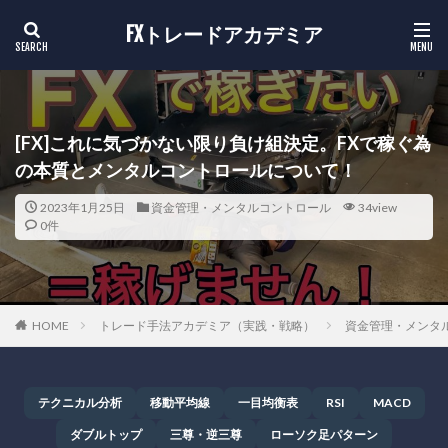
FXトレードアカデミア
[FX]これに気づかない限り負け組決定。FXで稼ぐ為
の本質とメンタルコントロールについて！
2023年1月25日
資金管理・メンタルコントロール
34view
0件
HOME
トレード手法アカデミア（実践・戦略）
資金管理・メンタ
テクニカル分析
移動平均線
一目均衡表
RSI
MACD
ダブルトップ
三尊・逆三尊
ローソク足パターン