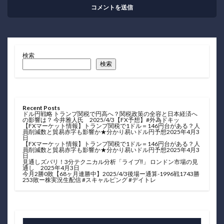
検索
検索
Recent Posts
ドル円戦略 トランプ関税で円高へ？関税政策の全容と日本経済へ
の影響は？ 今井雅人氏 2025/4/3【FX予想】#外為ドキッ
【FXマーケット情報】トランプ関税で1ドル＝146円台がある？人
員削減数と貿易赤字も影響か★分かり易いドル円予想2025年4月3
日
【FXマーケット情報】トランプ関税で1ドル＝146円台がある？人
員削減数と貿易赤字も影響か★分かり易いドル円予想2025年4月3
日
見通しズバリ！3分テクニカル分析「ライブ‼」 ロンドン市場の見
通し 2025年4月3日
今月2勝0敗【68ヶ月連勝中】2025/4/3後場ー通算-1996戦1743勝
253敗ー株実況生配信 #スキャルピング #デイトレ